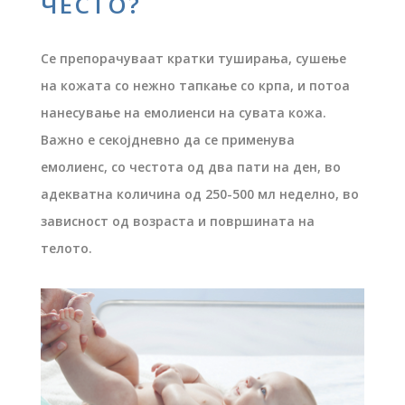
ЧЕСТО?
Се препорачуваат кратки туширања, сушење
на кожата со нежно тапкање со крпа, и потоа
нанесување на емолиенси на сувата кожа.
Важно е секојдневно да се применува
емолиенс, со честота од два пати на ден, во
адекватна количина од 250-500 мл неделно, во
зависност од возраста и површината на
телото.