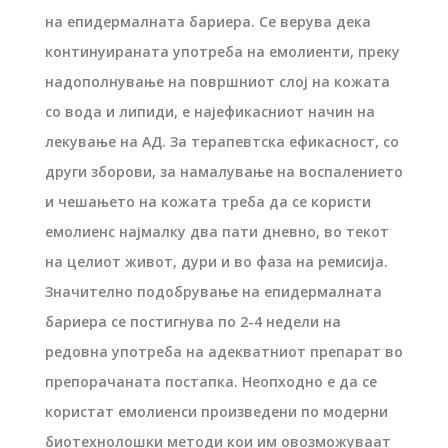
на епидермалната бариера. Се верува дека
континуираната употреба на емолиенти, преку
надополнување на површниот слој на кожата
со вода и липиди, е најефикасниот начин на
лекување на АД. За терапевтска ефикасност, со
други зборови, за намалување на воспалението
и чешањето на кожата треба да се користи
емолиенс најмалку два пати дневно, во текот
на целиот живот, дури и во фаза на ремисија.
Значително подобрување на епидермалната
бариера се постигнува по 2-4 недели на
редовна употреба на адекватниот препарат во
препорачаната постапка. Неопходно е да се
користат емолиенси произведени по модерни
биотехнолошки методи кои им овозможуваат