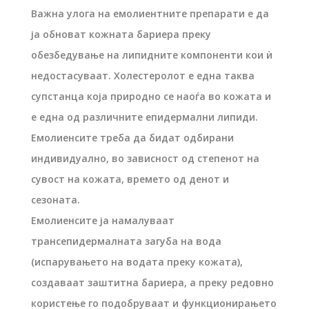
Важна улога на емолиентните препарати е да
ја обноват кожната бариера преку
обезбедување на липидните компоненти кои ѝ
недостасуваат. Холестеролот е една таква
супстанца која природно се наоѓа во кожата и
е една од различните епидермални липиди.
Емолиенсите треба да бидат одбирани
индивидуално, во зависност од степенот на
сувост на кожата, времето од денот и
сезоната.
Емолиенсите ја намалуваат
трансепидермалната загуба на вода
(испарувањето на водата преку кожата),
создаваат заштитна бариера, а преку редовно
користење го подобруваат и функционирањето