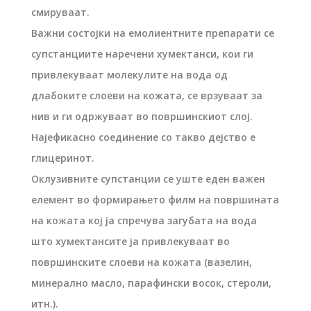
смируваат.
Важни состојки на емолиентните препарати се
супстанциите наречени хумектанси, кои ги
привлекуваат молекулите на вода од
длабоките слоеви на кожата, се врзуваат за
нив и ги одржуваат во површинскиот слој.
Најефикасно соединение со такво дејство е
глицеринот.
Оклузивните супстанции се уште еден важен
елемент во формирањето филм на површината
на кожата кој ја спречува загубата на вода
што хумектансите ја привлекуваат во
површинските слоеви на кожата (вазелин,
минерално масло, парафински восок, стероли,
итн.).