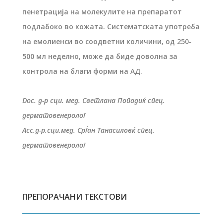
пенетрација на молекулите на препаратот
подлабоко во кожата. Систематската употреба
на емолиенси во соодветни количини, од 250-
500 мл неделно, може да биде доволна за
контрола на благи форми на АД.
Doc. д-р сци. мед. Светлана Попадиќ спец.
дерматовенеролог
Асс.д-р.сци.мед. Срѓан Танасиловќ спец.
дерматовенеролог
ПРЕПОРАЧАНИ ТЕКСТОВИ