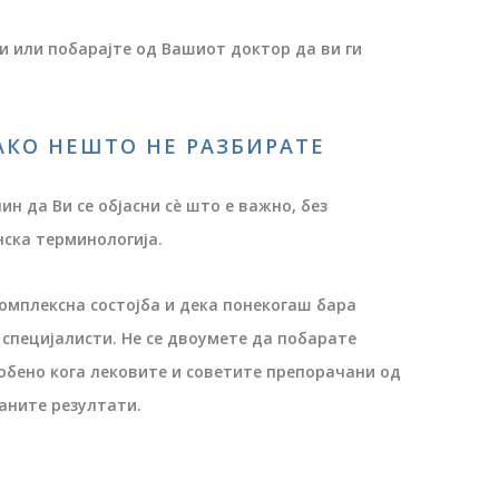
и или побарајте од Вашиот доктор да ви ги
АКО НЕШТО НЕ РАЗБИРАТЕ
н да Ви се објасни сè што е важно, без
ска терминологија.
омплексна состојба и дека понекогаш бара
 специјалисти. Не се двоумете да побарате
обено кога лековите и советите препорачани од
аните резултати.