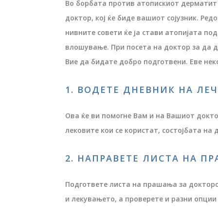
Во борбата против атопискиот дерматит (
доктор, кој ќе биде вашиот сојузник. Ре
нивните совети ќе ја стави атопијата под
влошување. При посета на доктор за да 
Вие да бидате добро подготвени. Еве нек
1. ВОДЕТЕ ДНЕВНИК НА ЛЕ
Ова ќе ви помогне Вам ​​и на Вашиот докт
лековите кои се користат, состојбата на 
2. НАПРАВЕТЕ ЛИСТА НА П
Подгответе листа на прашања за докторо
и лекувањето, а проверете и разни опции