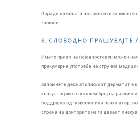
Поради важноста на советите запишете г
запише.
6. СЛОБОДНО ПРАШУВАЈТЕ 
Имате право на наједноставен можен начи
прекумерна употреба на стручна медицин
Запомнете дека атопискиот дерматит е к
консултации со поголем број на различни
поддршка од психолог или психијатар, ос
страна на докторите не ги даваат очекув