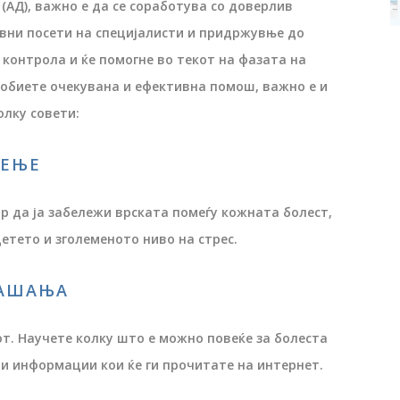
АД), важно е да се соработува со доверлив
довни посети на специјалисти и придржувње до
 контрола и ќе помогне во текот на фазата на
добиете очекувана и ефективна помош, важно е и
олку совети:
ЧЕЊЕ
ор да ја забележи врската помеѓу кожната болест,
детето и зголеменото ниво на стрес.
РАШАЊА
т. Научете колку што е можно повеќе за болеста
 и информации кои ќе ги прочитате на интернет.